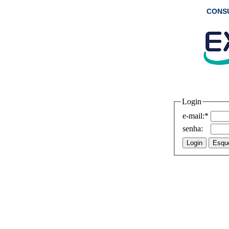
CONS
Login
e-mail:
*
senha: